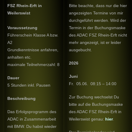
FSZ Rhein-Erft in
Bitte beachte, dass nur die hier
Weilerswist
angezeigten Termine von mir
durchgeführt werden. Wird der
Voraussetzung
Termin in der Buchungsmaske
Führerschein Klasse A bzw.
des ADAC FSZ Rhein-Erft nicht
A2
mehr angezeigt, ist er leider
Grundkenntnisse anfahren,
ausgebucht.
anhalten etc.
2026
maximale Teilnehmerzahl: 8
Juni
Dauer
Fr. 05.06. 08:15 – 14:00
5 Stunden inkl. Pausen
Zur Buchung wechselst Du
Beschreibung
bitte auf die Buchungsmaske
Das Erfolgsprogramm des
des ADAC FSZ Rhein-Erft in
ADAC in Zusammenarbeit
Weilerswist genau:
hier
.
mit BMW. Du habst wieder