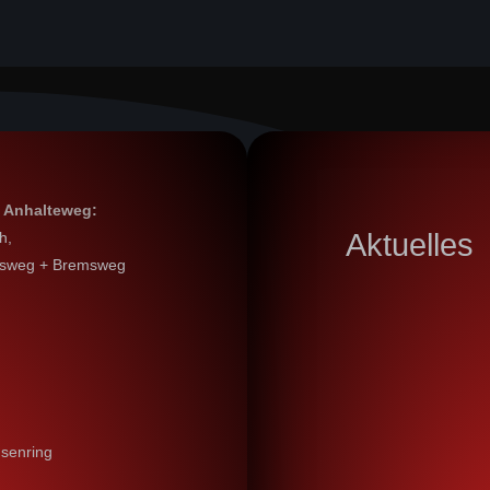
 Anhalteweg:
Aktuelles
h,
nsweg + Bremsweg
hsenring