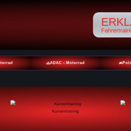
ERKL
Fahrertrain
torrad
ADAC - Motorrad
Pol
Kurventraining