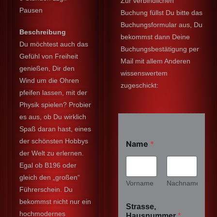
Zur verbindlichen
Pausen
Buchung füllst Du bitte das
Buchungsformular aus, Du
Beschreibung
bekommst dann Deine
Du möchtest auch das
Buchungsbestätigung per
Gefühl von Freiheit
Mail mit allem Anderen
genießen, Dir den
wissenswertem
Wind um die Ohren
zugeschickt:
pfeifen lassen, mit der
Physik spielen? Probier
es aus, ob Du wirklich
Spaß daran hast, eines
der schönsten Hobbys
Name
*
der Welt zu erlernen.
Egal ob B196 oder
gleich den „großen“
Vorname
Nachname
Führerschein. Du
bekommst nicht nur ein
Strasse,
hochmodernes
Hausnummer
*