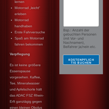
lernen
Motorrad „leicht“
erleben
Motorrad
handhaben
Bsp.: Anzahl der
Erste Fahrversuche
gebuchten Personen
Spaß am Motorrad
(mit Vor- und
Nachnamen),
fahren bekommen
Beifahrer ja/nein etc.
Verpflegung
KOSTENPFLICH
TIG BUCHEN
Es ist keine größere
Essenspause
vorgesehen. Kaffee,
Tee, Mineralwasser
und Apfelschorle hält
das ADAC FSZ Rhein-
Erft ganztägig gegen
einen kleinen Obolus