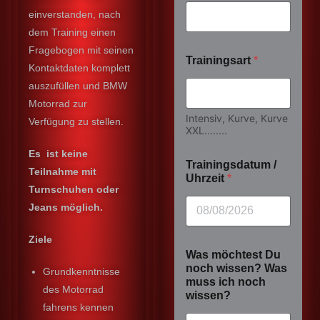
einverstanden, nach
dem Training einen
Fragebogen mit seinen
Trainingsart
*
Kontaktdaten komplett
auszufüllen und BMW
Motorrad zur
Intensiv, Kurve, Kurve
Verfügung zu stellen.
XXL........
Es ist keine
Trainingsdatum /
Teilnahme mit
Uhrzeit
*
Turnschuhen oder
Jeans möglich.
Ziele
Was möchtest Du
noch wissen? Was
Grundkenntnisse
muss ich noch
des Motorrad
wissen?
fahrens kennen