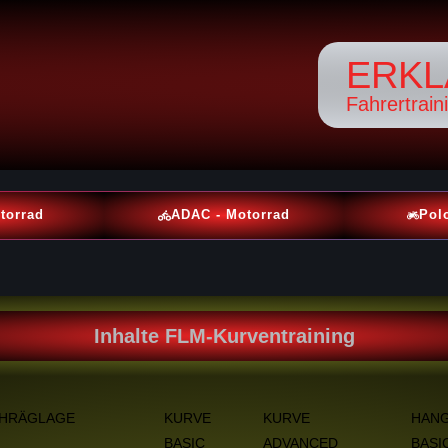
ERKL
Fahrertrain
torrad
ADAC - Motorrad
Pol
Inhalte FLM-Kurventraining
HRÄGLAGE
KURVE
KURVE
HANG
BASIC
ADVANCED
BASI