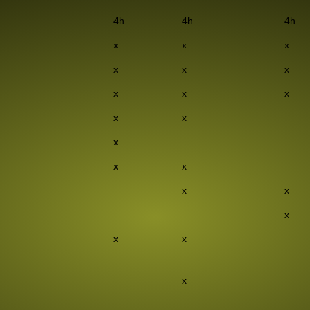
4h
4h
4h
x
x
x
x
x
x
x
x
x
x
x
x
x
x
x
x
x
x
x
x