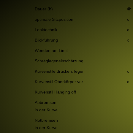
Dauer (h)
4h
optimale Sitzposition
x
Lenktechnik
x
Blickführung
x
Wenden am Limit
Schräglageneinschätzung
Kurvenstile drücken, legen
x
Kurvenstil Oberkörper vor
x
Kurvenstil Hanging off
Abbremsen
in der Kurve
Notbremsen
in der Kurve