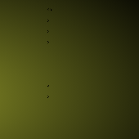
4h
x
x
x
x
x