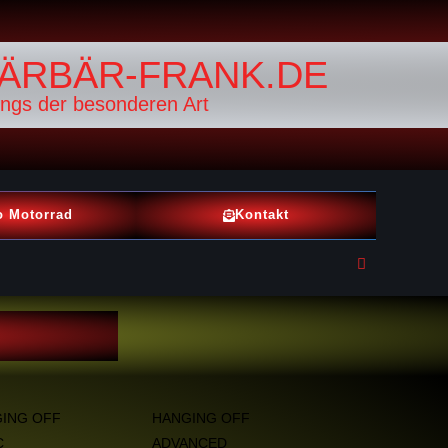
ÄRBÄR-FRANK.DE
ings der besonderen Art
o Motorrad
Kontakt
ING OFF
HANGING OFF
C
ADVANCED