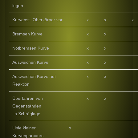
legen
Kurvenstil Oberkörper vor
x
x
x
Bremsen Kurve
x
x
Notbremsen Kurve
x
x
Ausweichen Kurve
x
x
Ausweichen Kurve auf
x
x
Reaktion
Überfahren von
x
x
Gegenständen
in Schräglage
Linie kleiner
x
Kurvenparcours