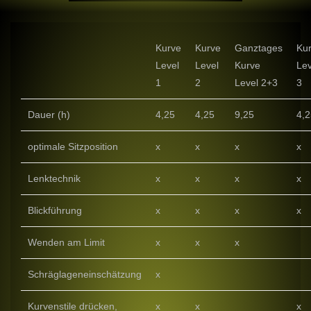
Kurve
Kurve
Ganztages
Ku
Level
Level
Kurve
Lev
1
2
Level 2+3
3
Dauer (h)
4,25
4,25
9,25
4,2
optimale Sitzposition
x
x
x
x
Lenktechnik
x
x
x
x
Blickführung
x
x
x
x
Wenden am Limit
x
x
x
Schräglageneinschätzung
x
Kurvenstile drücken,
x
x
x