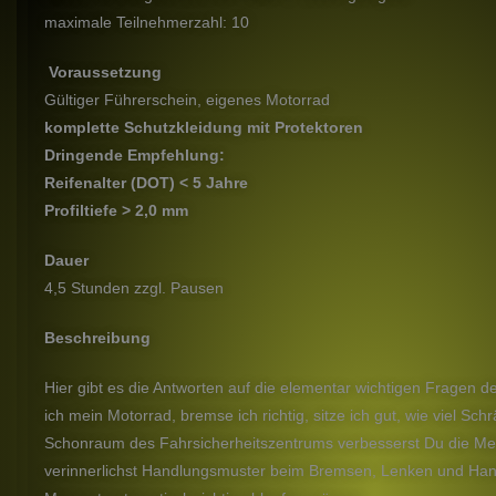
maximale Teilnehmerzahl: 10
Voraussetzung
Gültiger Führerschein, eigenes Motorrad
komplette Schutzkleidung mit
Protektoren
Dringende Empfehlung:
Reifenalter (DOT) < 5 Jahre
Profiltiefe > 2,0 mm
Dauer
4,5 Stunden zzgl. Pausen
Beschreibung
Hier gibt es die Antworten auf die elementar wichtigen Fragen 
ich mein Motorrad, bremse ich richtig, sitze ich gut, wie viel Sc
Schonraum des Fahrsicherheitszentrums verbesserst Du die Me
verinnerlichst Handlungsmuster beim Bremsen, Lenken und Hand