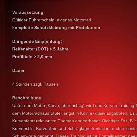
Voraussetzung
Gültiger Führerschein, eigenes Motorrad
komplette Schutzkleidung mit
Protektoren
Dringende Empfehlung:
Reifenalter (DOT) < 5 Jahre
Profiltiefe > 2,0 mm
Dauer
4 Stunden zzgl. Pausen
Beschreibung
Unter dem Motto „Kurve, aber richtig“ wird das Kurven-Training 
dem Motorradhaus StuteHengst in Köln exklusiv angeboten. Es w
Kurvenfahrt relevanten Themen abgearbeitet. Richtiger Sitz, Bli
Kurvenstile, Kurvenlinie und Schräglagenfreiheit im ersten klein
Schlagworte genannt. Dieses Training ist für Erstteilnehmer geei