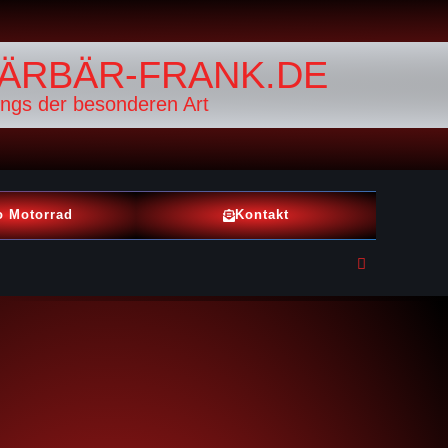
ÄRBÄR-FRANK.DE
ings der besonderen Art
o Motorrad
Kontakt