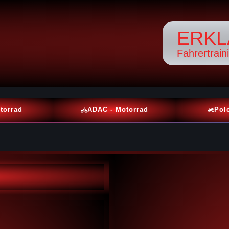
ERKL
Fahrertrain
torrad
ADAC - Motorrad
Pol