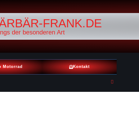
ÄRBÄR-FRANK.DE
ings der besonderen Art
o Motorrad
Kontakt