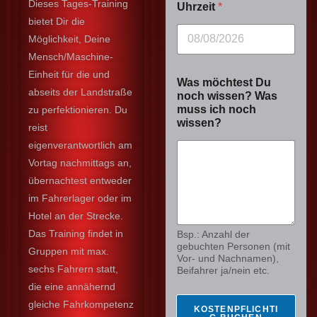
Dieses Tages-Training
Uhrzeit
*
bietet Dir die
Möglichkeit, Deine
Mensch/Maschine-
Einheit für die und
Was möchtest Du
abseits der Landstraße
noch wissen? Was
muss ich noch
zu perfektionieren. Du
wissen?
reist
eigenverantwortlich am
Vortag nachmittags an,
übernachtest entweder
im Fahrerlager oder im
Hotel an der Strecke.
Das Training findet in
Bsp.: Anzahl der
gebuchten Personen (mit
Gruppen mit max.
Vor- und Nachnamen),
sechs Fahrern statt,
Beifahrer ja/nein etc.
die eine annähernd
gleiche Fahrkompetenz
KOSTENPFLICHTI