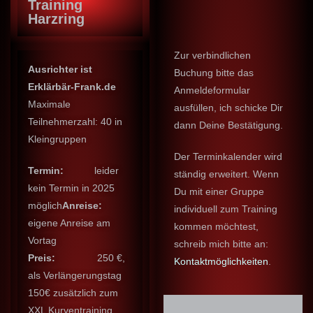
Training
Harzring
Zur verbindlichen
Ausrichter ist
Buchung bitte das
Erklärbär-Frank.de
Anmeldeformular
Maximale
ausfüllen, ich schicke Dir
Teilnehmerzahl: 40 in
dann Deine Bestätigung.
Kleingruppen
Der Terminkalender wird
Termin:
leider
ständig erweitert. Wenn
kein Termin in 2025
Du mit einer Gruppe
möglich
Anreise:
individuell zum Training
eigene Anreise am
kommen möchtest,
Vortag
schreib mich bitte an:
Preis:
250 €,
Kontaktmöglichkeiten
.
als Verlängerungstag
150€ zusätzlich zum
XXL Kurventraining