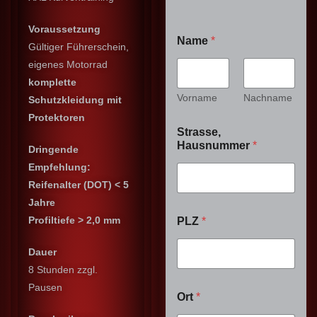
Voraussetzung
Name
*
Gültiger Führerschein,
eigenes Motorrad
komplette
Vorname
Nachname
Schutzkleidung mit
Protektoren
Strasse,
Hausnummer
*
Dringende
Empfehlung:
Reifenalter (DOT) < 5
Jahre
Profiltiefe > 2,0 mm
PLZ
*
Dauer
8 Stunden zzgl.
Pausen
Ort
*