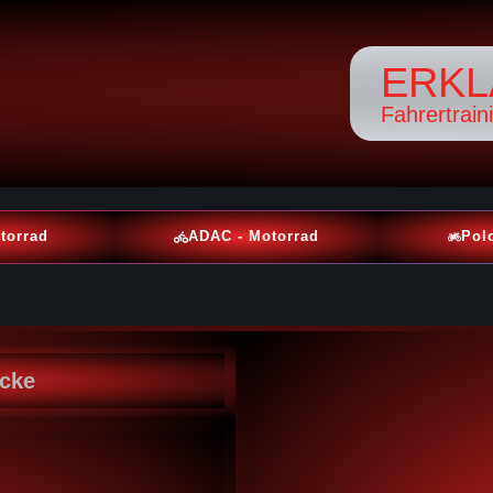
ERKL
Fahrertrain
torrad
ADAC - Motorrad
Pol
ecke