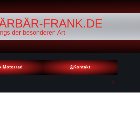
ÄRBÄR-FRANK.DE
ings der besonderen Art
o Motorrad
Kontakt