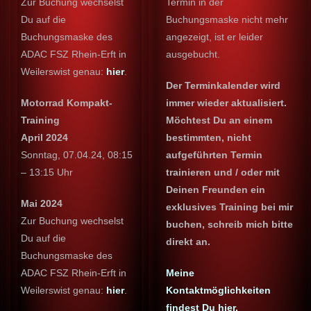
Zur Buchung wechselst
Termin in der
Du auf die
Buchungsmaske nicht mehr
Buchungsmaske des
angezeigt, ist er leider
ADAC FSZ Rhein-Erft in
ausgebucht.
Weilerswist genau:
hier
.
Der Terminkalender wird
Motorrad Kompakt-
immer wieder aktualisiert.
Training
Möchtest Du an einem
April 2024
bestimmten, nicht
Sonntag, 07.04.24, 08:15
aufgeführten Termin
– 13:15 Uhr
trainieren und / oder mit
Deinen Freunden ein
Mai 2024
exklusives Training bei mir
Zur Buchung wechselst
buchen, schreib mich bitte
Du auf die
direkt an.
Buchungsmaske des
ADAC FSZ Rhein-Erft in
Meine
Weilerswist genau:
hier
.
Kontaktmöglichkeiten
findest Du hier
.