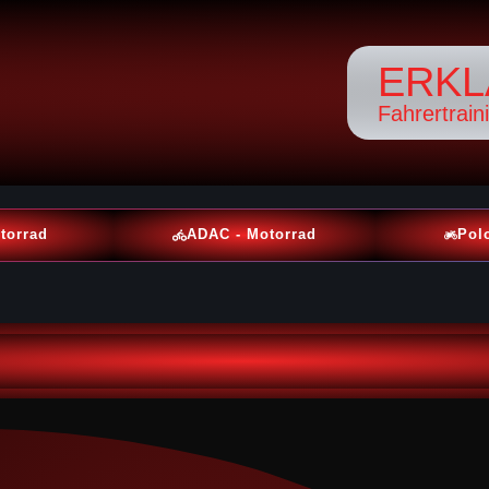
ERKL
Fahrertrain
torrad
ADAC - Motorrad
Pol