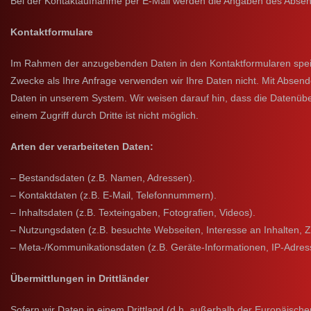
Bei der Kontaktaufnahme per E-Mail werden die Angaben des Absende
Kontaktformulare
Im Rahmen der anzugebenden Daten in den Kontaktformularen speiche
Zwecke als Ihre Anfrage verwenden wir Ihre Daten nicht. Mit Absen
Daten in unserem System. Wir weisen darauf hin, dass die Datenüber
einem Zugriff durch Dritte ist nicht möglich.
Arten der verarbeiteten Daten:
– Bestandsdaten (z.B. Namen, Adressen).
– Kontaktdaten (z.B. E-Mail, Telefonnummern).
– Inhaltsdaten (z.B. Texteingaben, Fotografien, Videos).
– Nutzungsdaten (z.B. besuchte Webseiten, Interesse an Inhalten, Zu
– Meta-/Kommunikationsdaten (z.B. Geräte-Informationen, IP-Adres
Übermittlungen in Drittländer
Sofern wir Daten in einem Drittland (d.h. außerhalb der Europäis