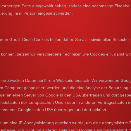
orherigen Seite ausgewählt haben, sodass eine nochmalige Eingabe nic
izierung Ihrer Person eingesetzt werden.
 Gerät. Diese Cookies helfen dabei, Sie als individuellen Besucher zu 
 können, setzen wir verschiedene Techniken wie Cookies ein, damit w
schen Zwecken Daten bei Ihrem Webseitenbesuch. Wir verwenden Google
hrem Computer gespeichert werden und die eine Analyse der Benutzung 
el an einen Server von Google in den USA übertragen und dort gespeic
tgliedstaaten der Europäischen Union oder in anderen Vertragsstaate
Server von Google in den USA übertragen und dort gekürzt.
cs um eine IP-Anonymisierung erweitert wurde, um eine anonymisierte 
P-Adresse wird nicht mit anderen Daten von Google zusammengeführt