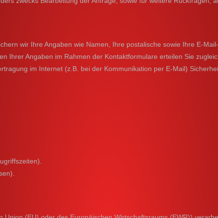
rs zwecks Bearbeitung der Anfrage, sowie für weitere Rückfragen, au
rn wir Ihre Angaben wie Namen, Ihre postalische sowie Ihre E-Mail-A
den Ihrer Angaben im Rahmen der Kontaktformulare erteilen Sie zuglei
tragung im Internet (z.B. bei der Kommunikation per E-Mail) Sicherhei
griffszeiten).
sen).
chen Union (EU) oder des Europäischen Wirtschaftsraums (EWR)) verar