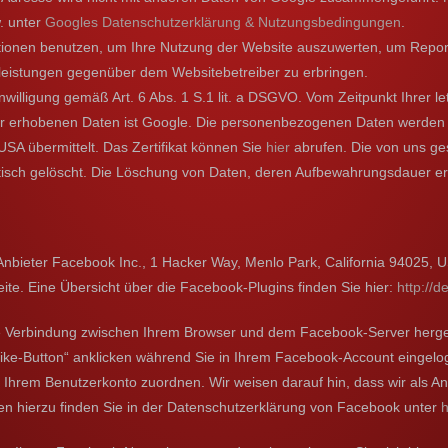
. unter
Googles Datenschutzerklärung & Nutzungsbedingungen
.
mationen benutzen, um Ihre Nutzung der Website auszuwerten, um Repor
leistungen gegenüber dem Websitebetreiber zu erbringen.
nwilligung gemäß Art. 6 Abs. 1 S.1 lit. a DSGVO. Vom Zeitpunkt Ihrer l
der erhobenen Daten ist Google. Die personenbezogenen Daten werden
A übermittelt. Das Zertifikat können Sie
hier
abrufen. Die von uns ge
ch gelöscht. Die Löschung von Daten, deren Aufbewahrungsdauer errei
Anbieter Facebook Inc., 1 Hacker Way, Menlo Park, California 94025, U
ite. Eine Übersicht über die Facebook-Plugins finden Sie hier:
http://
e Verbindung zwischen Ihrem Browser und dem Facebook-Server hergeste
e-Button“ anklicken während Sie in Ihrem Facebook-Account eingelogg
Ihrem Benutzerkonto zuordnen. Wir weisen darauf hin, dass wir als Anb
en hierzu finden Sie in der Datenschutzerklärung von Facebook unter
h