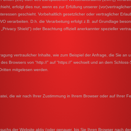
ieht, erfolgt dies nur, wenn es zur Erfüllung unserer (vor)vertraglichen
teressen geschieht. Vorbehaltlich gesetzlicher oder vertraglicher Erlau
 verarbeiten. D.h. die Verarbeitung erfolgt z.B. auf Grundlage besonde
rivacy Shield“) oder Beachtung offiziell anerkannter spezieller vertra
gung vertraulicher Inhalte, wie zum Beispiel der Anfrage, die Sie an 
 des Browsers von “http://” auf “https://” wechselt und an dem Schloss
 Dritten mitgelesen werden.
atei, die wir nach Ihrer Zustimmung in Ihrem Browser oder auf Ihrer Fes
suchs der Website aktiv (oder genauer, bis Sie Ihren Browser nach dem