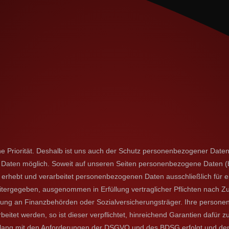
 Priorität. Deshalb ist uns auch der Schutz personenbezogener Daten
Daten möglich. Soweit auf unseren Seiten personenbezogene Daten (b
k.de erhebt und verarbeitet personenbezogenen Daten ausschließlich für 
tergegeben, ausgenommen in Erfüllung vertraglicher Pflichten nach Z
tlung an Finanzbehörden oder Sozialversicherungsträger. Ihre persone
tet werden, so ist dieser verpflichtet, hinreichend Garantien dafür z
lang mit den Anforderungen der DSGVO und des BDSG erfolgt und den 