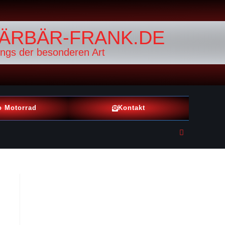
ÄRBÄR-FRANK.DE
ings der besonderen Art
o Motorrad
Kontakt