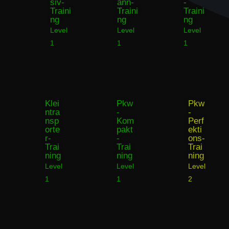
siv-
ann-
-
Traini
Traini
Traini
ng
ng
ng
Level
Level
Level
1
1
1
Klei
Pkw
Pkw
ntra
-
-
nsp
Kom
Perf
orte
pakt
ekti
r-
-
ons-
Trai
Trai
Trai
ning
ning
ning
Level
Level
Level
1
1
2