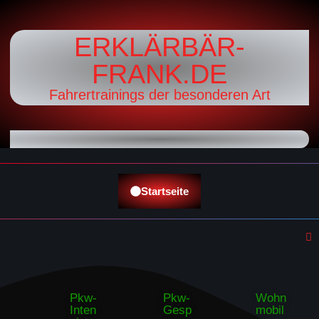
ERKLÄRBÄR-
FRANK.DE
Fahrertrainings der besonderen Art
Startseite
Pkw-
Pkw-
Wohn
Inten
Gesp
mobil