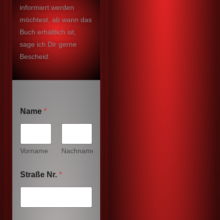
informiert werden
möchtest, ab wann das
Buch erhältlich ist,
sage ich Dir gerne
Bescheid:
Name
*
Vorname
Nachname
K
Straße Nr.
*
o
m
m
e
n